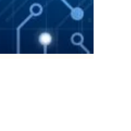
Künstliche Intelligenz und
menschliche Erfahrung
clever kombinieren
Die Erarbeitung einer kohärenten
Marketingstrategie ist eine grosse