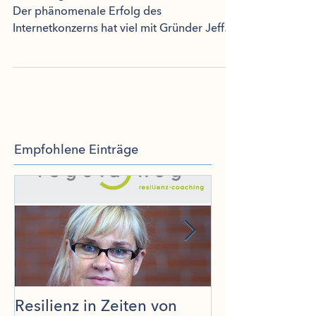
Der phänomenale Erfolg des
Internetkonzerns hat viel mit Gründer Jeff
Bezos zu tun. In einer...
Empfohlene Einträge
Resilienz in Zeiten von
Effecto, stolz