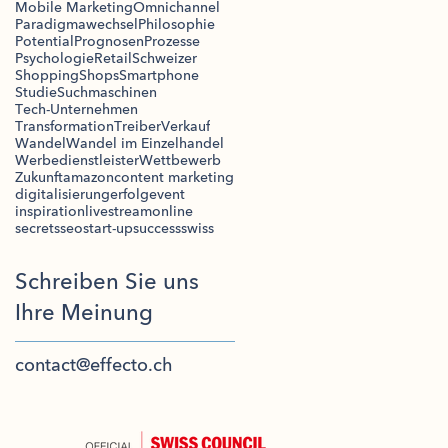
Mobile Marketing
Omnichannel
Paradigmawechsel
Philosophie
Potential
Prognosen
Prozesse
Psychologie
Retail
Schweizer
Shopping
Shops
Smartphone
Studie
Suchmaschinen
Tech-Unternehmen
Transformation
Treiber
Verkauf
Wandel
Wandel im Einzelhandel
Werbedienstleister
Wettbewerb
Zukunft
amazon
content marketing
digitalisierung
erfolg
event
inspiration
livestream
online
secrets
seo
start-up
success
swiss
Schreiben Sie uns
Ihre Meinung
contact@effecto.ch