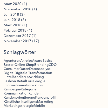
März 2020
(1)
1 Beitrag
November 2018
(1)
1 Beitrag
Juli 2018
(3)
3 Beiträge
Juni 2018
(3)
3 Beiträge
März 2018
(1)
1 Beitrag
Februar 2018
(1)
1 Beitrag
Dezember 2017
(1)
1 Beitrag
November 2017
(17)
17 Beiträge
Schlagwörter
Agenturen
Anreize
Award
Basics
Bester Online-Shop
Branding
CDO
Consumer
Daten
Datenanalyse
Digital
Digitale Transformation
Einzelhändler
Entwicklung
Fashion Retail
Foru
Google
Informationen
Innovation
Kampagne
Kategorie
Kommunikation
Kunden
Kundenorientierung
Kundenprofil
Künstliche Intelligenz
Marketing
Marketingstrategie
Mobile