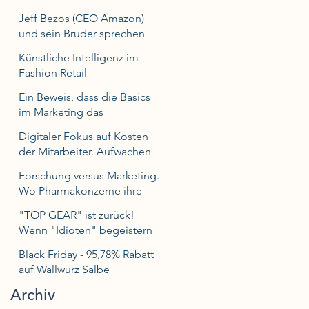
Jeff Bezos (CEO Amazon)
und sein Bruder sprechen
über Erfolgsgeheimnisse.
Künstliche Intelligenz im
Fashion Retail
Ein Beweis, dass die Basics
im Marketing das
Fundament bilden.
Digitaler Fokus auf Kosten
der Mitarbeiter. Aufwachen
bitte! Put your Staff 1st!
Forschung versus Marketing.
Wo Pharmakonzerne ihre
Prioritäten setzen.
"TOP GEAR" ist zurück!
Wenn "Idioten" begeistern
und Autofans wieder TV
Black Friday - 95,78% Rabatt
schauen.
auf Wallwurz Salbe
Archiv