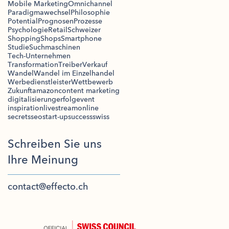
Mobile Marketing
Omnichannel
Paradigmawechsel
Philosophie
Potential
Prognosen
Prozesse
Psychologie
Retail
Schweizer
Shopping
Shops
Smartphone
Studie
Suchmaschinen
Tech-Unternehmen
Transformation
Treiber
Verkauf
Wandel
Wandel im Einzelhandel
Werbedienstleister
Wettbewerb
Zukunft
amazon
content marketing
digitalisierung
erfolg
event
inspiration
livestream
online
secrets
seo
start-up
success
swiss
Schreiben Sie uns
Ihre Meinung
contact@effecto.ch