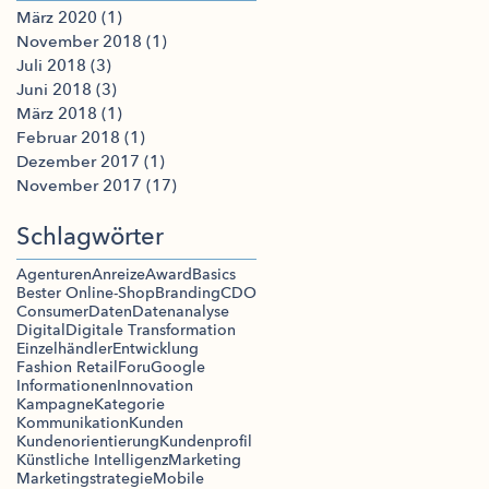
März 2020
(1)
1 Beitrag
November 2018
(1)
1 Beitrag
Juli 2018
(3)
3 Beiträge
Juni 2018
(3)
3 Beiträge
März 2018
(1)
1 Beitrag
Februar 2018
(1)
1 Beitrag
Dezember 2017
(1)
1 Beitrag
November 2017
(17)
17 Beiträge
Schlagwörter
Agenturen
Anreize
Award
Basics
Bester Online-Shop
Branding
CDO
Consumer
Daten
Datenanalyse
Digital
Digitale Transformation
Einzelhändler
Entwicklung
Fashion Retail
Foru
Google
Informationen
Innovation
Kampagne
Kategorie
Kommunikation
Kunden
Kundenorientierung
Kundenprofil
Künstliche Intelligenz
Marketing
Marketingstrategie
Mobile