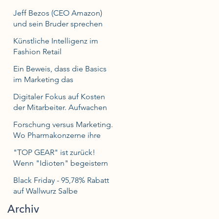
Jeff Bezos (CEO Amazon)
und sein Bruder sprechen
über Erfolgsgeheimnisse.
Künstliche Intelligenz im
Fashion Retail
Ein Beweis, dass die Basics
im Marketing das
Fundament bilden.
Digitaler Fokus auf Kosten
der Mitarbeiter. Aufwachen
bitte! Put your Staff 1st!
Forschung versus Marketing.
Wo Pharmakonzerne ihre
Prioritäten setzen.
"TOP GEAR" ist zurück!
Wenn "Idioten" begeistern
und Autofans wieder TV
Black Friday - 95,78% Rabatt
schauen.
auf Wallwurz Salbe
Archiv