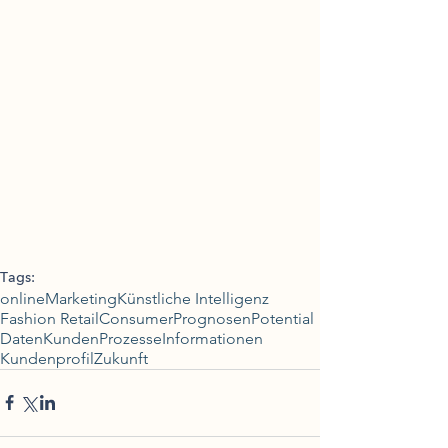
Tags:
online
Marketing
Künstliche Intelligenz
Fashion Retail
Consumer
Prognosen
Potential
Daten
Kunden
Prozesse
Informationen
Kundenprofil
Zukunft