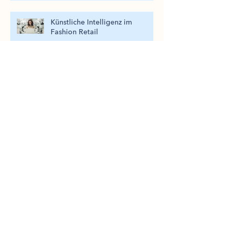
Künstliche Intelligenz im
Fashion Retail
Ein Beweis, dass die Basics im
Marketing das Fundament
bilden.
Digitaler Fokus auf Kosten der
Mitarbeiter. Aufwachen bitte!
Put your Staff 1st!
Forschung versus Marketing.
Wo Pharmakonzerne ihre
Prioritäten setzen.