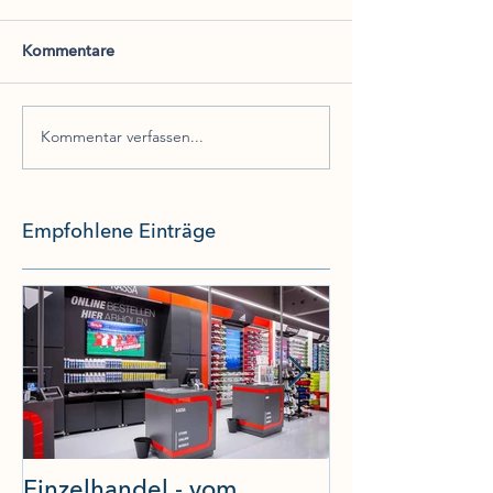
Kommentare
Kommentar verfassen...
Empfohlene Einträge
Einzelhandel - vom
Studie Digital